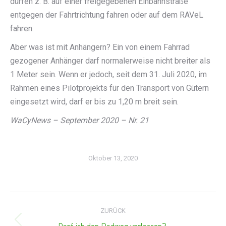
dürfen z. B. auf einer freigegebenen Einbahnstraße
entgegen der Fahrtrichtung fahren oder auf dem RAVeL
fahren.
Aber was ist mit Anhängern? Ein von einem Fahrrad
gezogener Anhänger darf normalerweise nicht breiter als
1 Meter sein. Wenn er jedoch, seit dem 31. Juli 2020, im
Rahmen eines Pilotprojekts für den Transport von Gütern
eingesetzt wird, darf er bis zu 1,20 m breit sein.
WaCyNews – September 2020 – Nr. 21
Oktober 13, 2020
Kommentarnavigation
ZURÜCK
Vorheriger