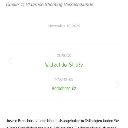
Quelle: ©
Vlaamse Stichting Verkeerskunde
November 19, 2025
Kommentarnavigation
ZURÜCK
Wild auf der Straße
Vorheriger
Beitrag:
NÄCHSTES
Verkehrsquiz
Nächster
Beitrag:
Unsere Broschüre zu den Mobilitätsangeboten in Ostbelgien finden Sie