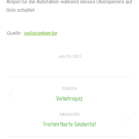
Ampel für die Autofahrer während dieses Überquerens auf
Grün schaltet.
Quelle :
veiligverkeer.be
Juni 29, 2021
Kommentarnavigation
ZURÜCK
Verkehrsquiz
Vorheriger
Beitrag:
NÄCHSTES
Freifahrtkarte Solidarität
Nächster
Beitrag: