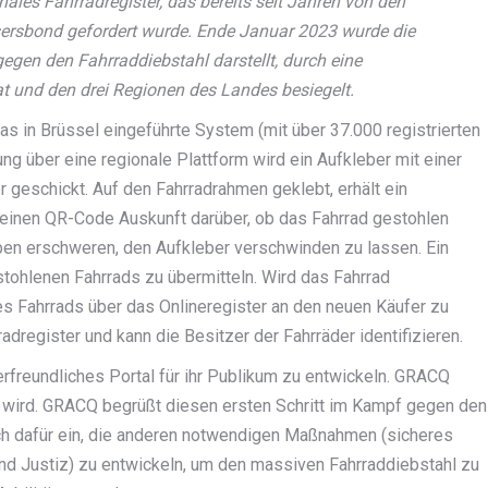
nales Fahrradregister, das bereits seit Jahren von den
ersbond gefordert wurde. Ende Januar 2023 wurde die
gegen den Fahrraddiebstahl darstellt, durch eine
 und den drei Regionen des Landes besiegelt.
as in Brüssel eingeführte System (mit über 37.000 registrierten
ng über eine regionale Plattform wird ein Aufkleber mit einer
 geschickt. Auf den Fahrradrahmen geklebt, erhält ein
 einen QR-Code Auskunft darüber, ob das Fahrrad gestohlen
ieben erschweren, den Aufkleber verschwinden zu lassen. Ein
stohlenen Fahrrads zu übermitteln. Wird das Fahrrad
des Fahrrads über das Onlineregister an den neuen Käufer zu
radregister und kann die Besitzer der Fahrräder identifizieren.
zerfreundliches Portal für ihr Publikum zu entwickeln. GRACQ
in wird. GRACQ begrüßt diesen ersten Schritt im Kampf gegen den
ich dafür ein, die anderen notwendigen Maßnahmen (sicheres
nd Justiz) zu entwickeln, um den massiven Fahrraddiebstahl zu