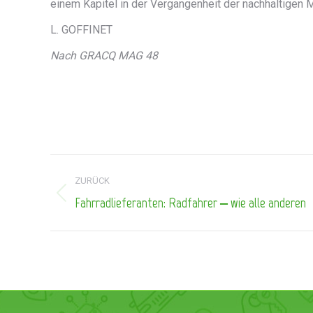
einem Kapitel in der Vergangenheit der nachhaltigen M
L. GOFFINET
Nach GRACQ MAG 48
Kommentarnavigation
ZURÜCK
Fahrradlieferanten: Radfahrer ‒ wie alle anderen
Vorheriger
Beitrag: