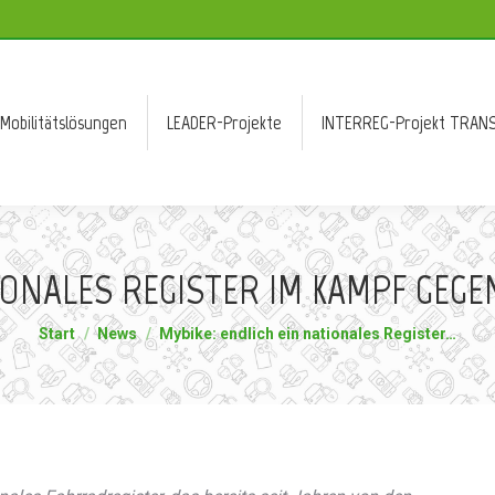
Mobilitätslösungen
LEADER-Projekte
INTERREG-Projekt TRANS
Mobilitätslösungen
LEADER-Projekte
INTERREG-Projekt TRANS
TIONALES REGISTER IM KAMPF GEG
Sie befinden sich hier:
Start
News
Mybike: endlich ein nationales Register…