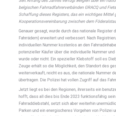
Seit Anfang des Jahres verfügt Belgien über ein natio
belgischen Fahrradfahrerverbänden GRACQ und Fiets
Schaffung dieses Registers, das ein wichtiges Mittel 
Kooperationsvereinbarung zwischen dem Föderalstaat
Genauer gesagt, wurde durch das nationale Register d
Fahrrädern) erweitert und verbessert. Nach Registrieru
individuellen Nummer kostenlos an den Fahrradinhaber
potenzieller Käufer über die individuelle Nummer und
wurde oder nicht. Ein spezieller Klebstoff soll es D
Zeuge erhält so die Möglichkeit, den Standort des ge
weiterverkauft, reicht es aus, die nationale Nummer 
übertragen. Die Polizei hat vollen Zugriff auf das Fahr
Jetzt liegt es bei den Regionen, ihrerseits ein benut
hofft, dass all dies bis Ende 2023 funktionsfähig se
Fahrraddiebstahl, setzt sich aber weiterhin unermüdl
Parken und ein energischeres Vorgehen von Polizei u