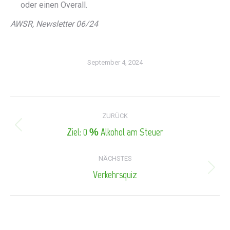
oder einen Overall.
AWSR, Newsletter 06/24
September 4, 2024
Kommentarnavigation
ZURÜCK
Ziel: 0 % Alkohol am Steuer
Vorheriger
Beitrag:
NÄCHSTES
Verkehrsquiz
Nächster
Beitrag: