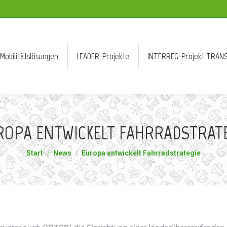
Mobilitätslösungen
LEADER-Projekte
INTERREG-Projekt TRANS
Mobilitätslösungen
LEADER-Projekte
INTERREG-Projekt TRANS
ROPA ENTWICKELT FAHRRADSTRATE
Sie befinden sich hier:
Start
News
Europa entwickelt Fahrradstrategie