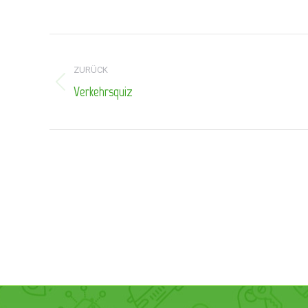
Kommentarnavigation
ZURÜCK
Verkehrsquiz
Vorheriger
Beitrag: