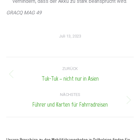
verhindern, dass der Akku zu stark beansprucht wird.
GRACQ MAG 49
Juli 13, 2023
Kommentarnavigation
ZURÜCK
Tuk-Tuk – nicht nur in Asien
Vorheriger
Beitrag:
NÄCHSTES
Führer und Karten für Fahrradreisen
Nächster
Beitrag:
Unsere Broschüre zu den Mobilitätsangeboten in Ostbelgien finden Sie