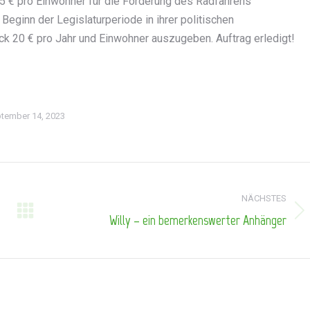
,5 € pro Einwohner für die Förderung des Radfahrens
eginn der Legislaturperiode in ihrer politischen
k 20 € pro Jahr und Einwohner auszugeben. Auftrag erledigt!
tember 14, 2023
NÄCHSTES
Willy – ein bemerkenswerter Anhänger
Nächster
Beitrag: