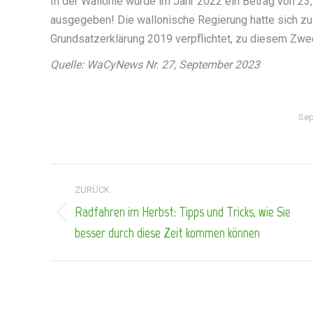
In der Wallonie wurde im Jahr 2022 ein Betrag von 23
ausgegeben! Die wallonische Regierung hatte sich zu B
Grundsatzerklärung 2019 verpflichtet, zu diesem Zwec
Quelle: WaCyNews Nr. 27, September 2023
Sep
Kommentarnavigation
ZURÜCK
Radfahren im Herbst: Tipps und Tricks, wie Sie
Vorheriger
besser durch diese Zeit kommen können
Beitrag: