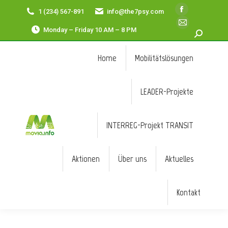
1 (234) 567-891
info@the7psy.com
Facebook
page
E-
Monday – Friday 10 AM – 8 PM
Search:
opens
Mail
in
page
Home
Mobilitätslösungen
new
opens
window
in
LEADER-Projekte
new
window
INTERREG-Projekt TRANSIT
Aktionen
Über uns
Aktuelles
Kontakt