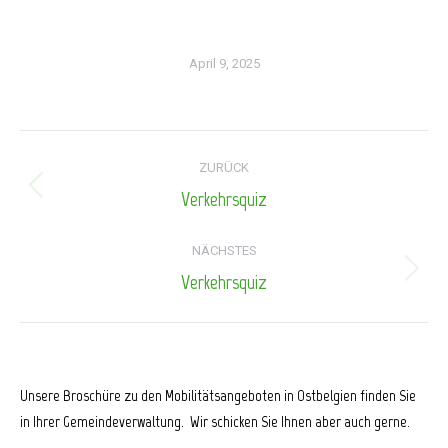
April 9, 2025
Kommentarnavigation
ZURÜCK
Verkehrsquiz
Vorheriger
Beitrag:
NÄCHSTES
Verkehrsquiz
Nächster
Beitrag:
Unsere Broschüre zu den Mobilitätsangeboten in Ostbelgien finden Sie
in Ihrer Gemeindeverwaltung. Wir schicken Sie Ihnen aber auch gerne.