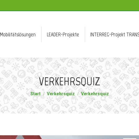
Mobilitätslösungen
LEADER-Projekte
INTERREG-Projekt TRANS
Mobilitätslösungen
LEADER-Projekte
INTERREG-Projekt TRANS
VERKEHRSQUIZ
Sie befinden sich hier:
Start
Verkehrsquiz
Verkehrsquiz