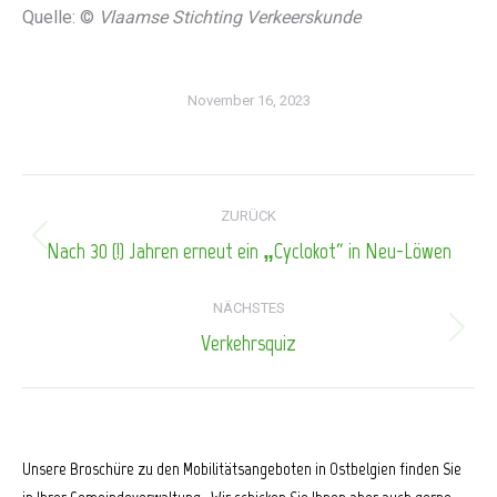
Quelle: ©
Vlaamse Stichting Verkeerskunde
November 16, 2023
Kommentarnavigation
ZURÜCK
Nach 30 (!) Jahren erneut ein „Cyclokot“ in Neu-Löwen
Vorheriger
Beitrag:
NÄCHSTES
Verkehrsquiz
Nächster
Beitrag:
Unsere Broschüre zu den Mobilitätsangeboten in Ostbelgien finden Sie