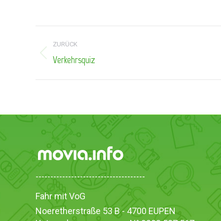
Kommentarnavigation
ZURÜCK
Verkehrsquiz
Vorheriger
Beitrag:
-------------------------------------
Fahr mit VoG
Noeretherstraße 53 B - 4700 EUPEN