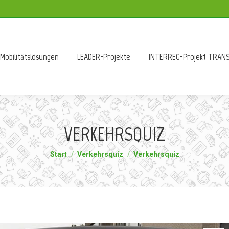
Mobilitätslösungen
LEADER-Projekte
INTERREG-Projekt TRANS
Mobilitätslösungen
LEADER-Projekte
INTERREG-Projekt TRANS
VERKEHRSQUIZ
Sie befinden sich hier:
Start
Verkehrsquiz
Verkehrsquiz