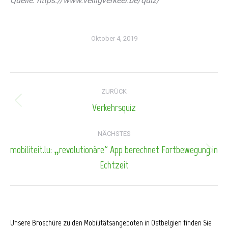
Quelle: https://www.veiligverkeer.be/quiz/
Oktober 4, 2019
Kommentarnavigation
ZURÜCK
Verkehrsquiz
Vorheriger
Beitrag:
NÄCHSTES
mobiliteit.lu: „revolutionäre” App berechnet Fortbewegung in
Nächster
Echtzeit
Beitrag:
Unsere Broschüre zu den Mobilitätsangeboten in Ostbelgien finden Sie